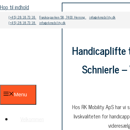
Hop til indhold
(+45) 28 18 73 18
Frøskovparken 58, 7400 Herning
info@rkmobility.dk
(+45) 28 18 73 18
info@rkmobility.dk
Handicaplifte 
Schnierle – 
Menu
Hos RK Mobility ApS har vi s
livskvaliteten for handicap
Velkommen
videresælg