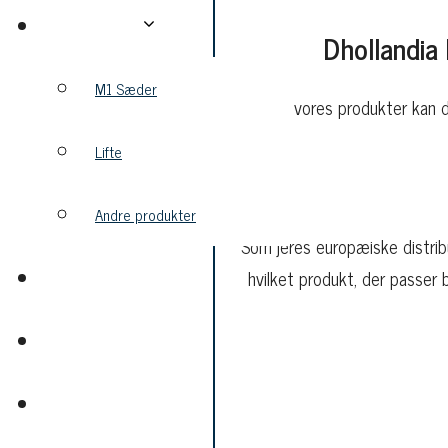
Produkter
Dhollandia 
M1 Sæder
Blandt vores produkter kan du
Lifte
Andre produkter
Som jeres europæiske distribu
Partnere
hvilket produkt, der passer 
Om
Kontakt