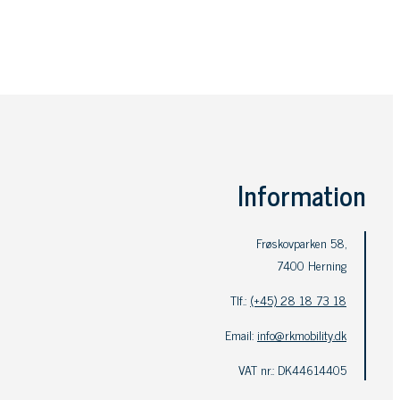
Information
Frøskovparken 58,
7400 Herning
Tlf.:
(+45) 28 18 73 18
Email:
info@rkmobility.dk
VAT nr.: DK44614405