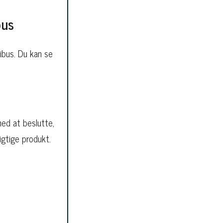
bus
nibus. Du kan se
med at beslutte,
igtige produkt.